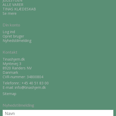
JULESTUEN
ALLE VARER
TINAS KLÆDESKAB
Se mere
Din konto
Log ind
Opret bruger
Nyhedstilmelding
Kontakt
Tinashjem.dk
Myntevej 3
8920 Randers NV
Danmark
CVR-nummer: 34800804
Telefonnr.:
+45 40 51 83 00
E-mail
:
info@tinashjem.dk
Sitemap
Nyhedstilmelding