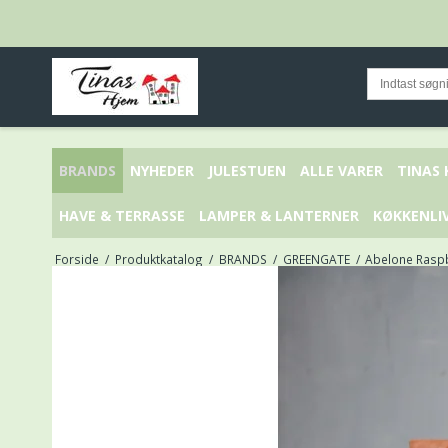
BRANDS
NYHEDER
JULESTUEN
ALLE VARER
TINAS
HAVE & TERRASSE
LAMPER & LANTERNER
KØKKENLI
Forside
/
Produktkatalog
/
BRANDS
/
GREENGATE
/
Abelone Raspb