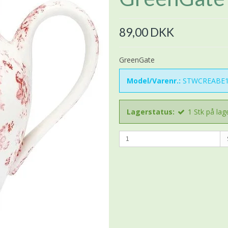
89,00 DKK
GreenGate
Model/Varenr.:
STWCREABE1
Lagerstatus:
1
Stk
på lag