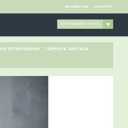
INFORMATION
DIN KONTO
Din indkøbskurv er tom
HOP EFTER PRODUKT
TÆPPER & TEKSTILER