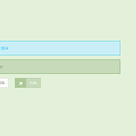
304
er
Stk
Køb