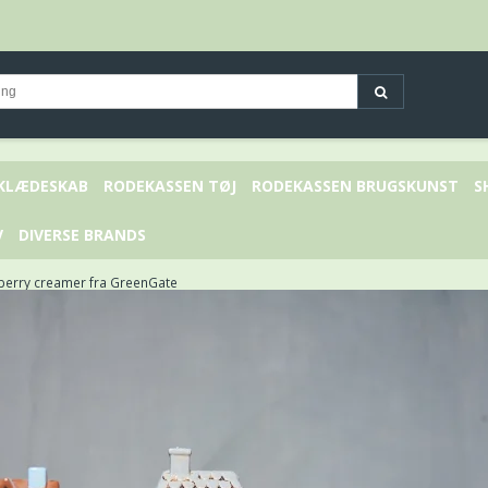
 KLÆDESKAB
RODEKASSEN TØJ
RODEKASSEN BRUGSKUNST
S
V
DIVERSE BRANDS
erry creamer fra GreenGate