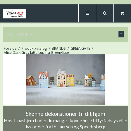
KATEGORIER
Forside
/
Produktkatalog
/
BRANDS
/
GREENGATE
/
Alice Dark Grey latte cup fra GreenGate
Skønne dekorationer til dit hjem
Hos Tinashjem finder du mange skønne huse til fyrfadslys eller
lyskæder fra Ib Laursen og Speedtsberg