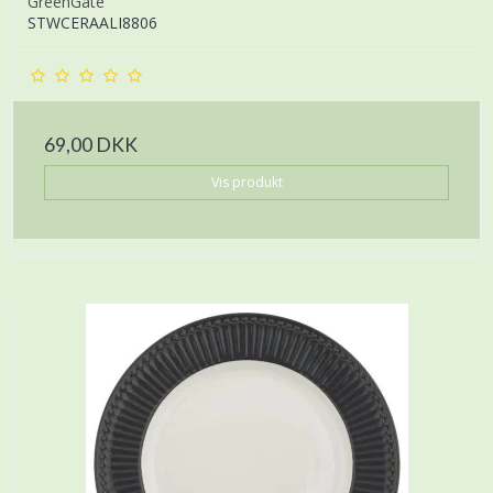
GreenGate
STWCERAALI8806
69,00 DKK
Vis produkt