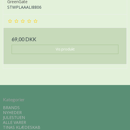
GreenGate
STWPLAAALI8806
69,00 DKK
Vis produkt
Kategorier
BRANDS
NYHEDER
JULESTUEN
ALLE VARER
TINAS KLÆDESKAB