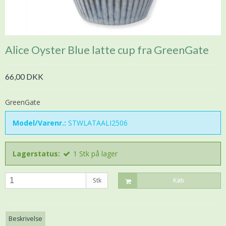
Alice Oyster Blue latte cup fra GreenGate
66,00 DKK
GreenGate
Model/Varenr.:
STWLATAALI2506
Lagerstatus:
1
Stk
på lager
Stk
Køb
Beskrivelse