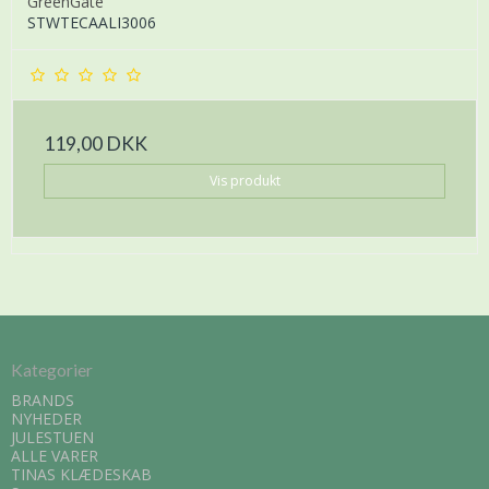
GreenGate
STWTECAALI3006
119,00 DKK
Vis produkt
Kategorier
BRANDS
NYHEDER
JULESTUEN
ALLE VARER
TINAS KLÆDESKAB