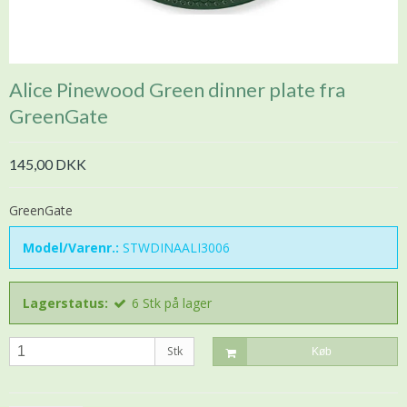
Alice Pinewood Green dinner plate fra
GreenGate
145,00 DKK
GreenGate
Model/Varenr.:
STWDINAALI3006
Lagerstatus:
6
Stk
på lager
Stk
Køb