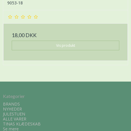
9053-18
18,00 DKK
Vis produkt
Kategorier
BRANDS
NYHEDER
JULESTUEN
ALLE VARER
TINAS KLÆDESKAB
Se mere