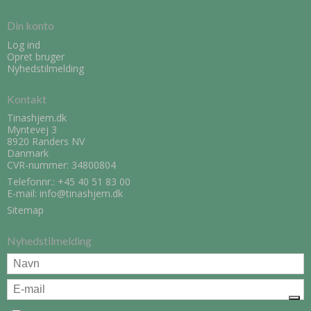
Din konto
Log ind
Opret bruger
Nyhedstilmelding
Kontakt
Tinashjem.dk
Myntevej 3
8920 Randers NV
Danmark
CVR-nummer: 34800804
Telefonnr.:
+45 40 51 83 00
E-mail
:
info@tinashjem.dk
Sitemap
Nyhedstilmelding