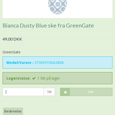
Bianca Dusty Blue ske fra GreenGate
49,00 DKK
GreenGate
Model/Varenr.:
STWSPOBIA2806
Lagerstatus:
1
Stk
på lager
Stk
Køb
Beskrivelse