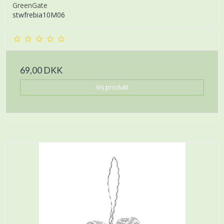
GreenGate
stwfrebia10M06
69,00 DKK
Vis produkt