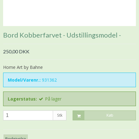
Bord Kobberfarvet - Udstillingsmodel -
250,00 DKK
Home Art by Bahne
Model/Varenr.:
931362
Lagerstatus:
På lager
Stk
Køb
Beskrivelse