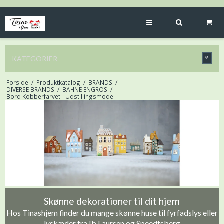
KATEGORIER
Forside
/
Produktkatalog
/
BRANDS
/
DIVERSE BRANDS
/
BAHNE ENGROS
/
Bord Kobberfarvet - Udstillingsmodel -
Skønne dekorationer til dit hjem
Hos Tinashjem finder du mange skønne huse til fyrfadslys eller
lyskæder fra Ib Laursen og Speedtsberg