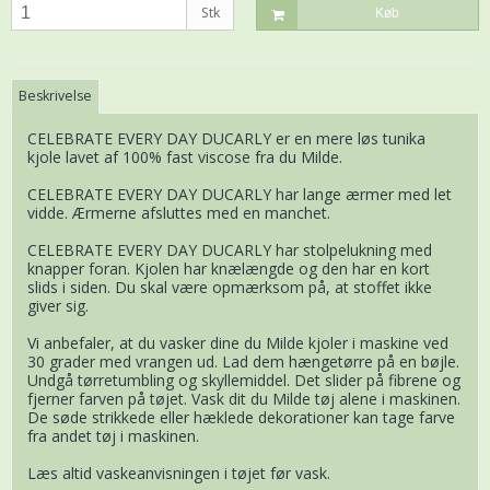
Stk
Køb
Beskrivelse
CELEBRATE EVERY DAY DUCARLY er en mere løs tunika
kjole lavet af 100% fast viscose fra du Milde.
CELEBRATE EVERY DAY DUCARLY har lange ærmer med let
vidde. Ærmerne afsluttes med en manchet.
CELEBRATE EVERY DAY DUCARLY har stolpelukning med
knapper foran. Kjolen har knælængde og den har en kort
slids i siden. Du skal være opmærksom på, at stoffet ikke
giver sig.
Vi anbefaler, at du vasker dine du Milde kjoler i maskine ved
30 grader med vrangen ud. Lad dem hængetørre på en bøjle.
Undgå tørretumbling og skyllemiddel. Det slider på fibrene og
fjerner farven på tøjet. Vask dit du Milde tøj alene i maskinen.
De søde strikkede eller hæklede dekorationer kan tage farve
fra andet tøj i maskinen.
Læs altid vaskeanvisningen i tøjet før vask.