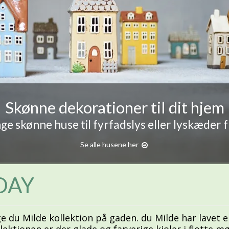
Skønne dekorationer til dit hjem
e skønne huse til fyrfadslys eller lyskæder 
Se alle husene her
DAY
e du Milde kollektion på gaden. du Milde har lavet e
lektionen er der glade og farverige kjoler i flotte 