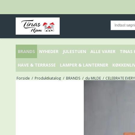
BRANDS
NYHEDER
JULESTUEN
ALLE VARER
TINAS
HAVE & TERRASSE
LAMPER & LANTERNER
KØKKENLI
Forside
/
Produktkatalog
/
BRANDS
/
du MILDE
/
CELEBRATE EVER