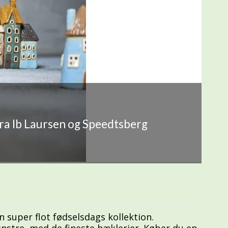
fra Ib Laursen og Speedtsberg
n super flot fødselsdags kollektion.
mønstre, med de fineste hæklerier. Køber du en