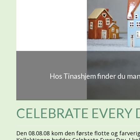
Hos Tinashjem finder du mang
CELEBRATE EVERY 
Den 08.08.08 kom den første flotte og farverig
Kollektionen hedder Celebrate Every Day. I kol