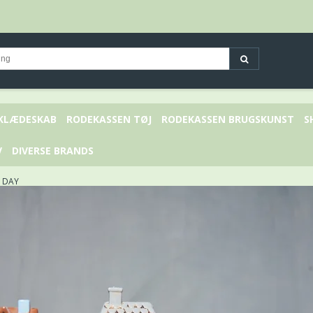
 KLÆDESKAB
RODEKASSEN TØJ
RODEKASSEN BRUGSKUNST
S
V
DIVERSE BRANDS
Y DAY