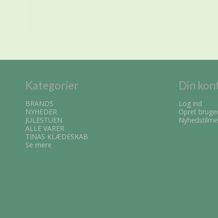
Kategorier
Din kon
BRANDS
Log ind
NYHEDER
Opret bruge
JULESTUEN
Nyhedstilme
ALLE VARER
TINAS KLÆDESKAB
Se mere