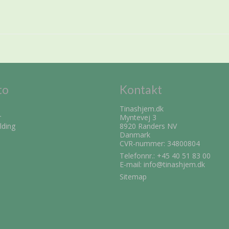
to
Kontakt
Tinashjem.dk
r
Myntevej 3
lding
8920 Randers NV
Danmark
CVR-nummer: 34800804
Telefonnr.:
+45 40 51 83 00
E-mail
:
info@tinashjem.dk
Sitemap