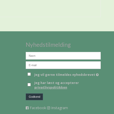
Nyhedstilmelding
Jeg vil gerne tilmeldes nyhedsbrevet
Jeg har læst og accepterer
privatlivspolitikken
Godkend
Facebook
Instagram