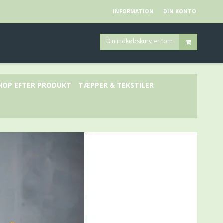
INFORMATION
DIN KONTO
Din indkøbskurv er tom
HOP EFTER PRODUKT
TÆPPER & TEKSTILER