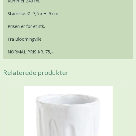
Rummer 240 ml.
Størrelse: Ø: 7,5 x H: 9 cm.
Prisen er for et stk.
Fra Bloomingville.
NORMAL PRIS KR. 75,-.
Relaterede produkter