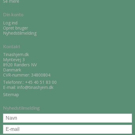
Se mere
Din konto
Log ind
Opret bruger
Nyhedstilmelding
Kontakt
Tinashjem.dk
Myntevej 3
8920 Randers NV
Danmark
CVR-nummer: 34800804
Telefonnr.:
+45 40 51 83 00
E-mail
:
info@tinashjem.dk
Sitemap
Nyhedstilmelding