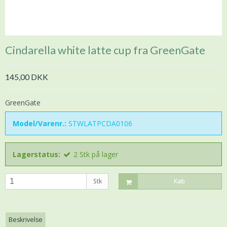
Cindarella white latte cup fra GreenGate
145,00 DKK
GreenGate
Model/Varenr.:
STWLATPCDA0106
Lagerstatus:
2
Stk
på lager
Stk
Køb
Beskrivelse