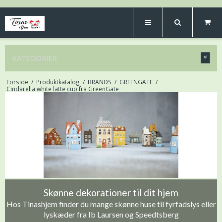
KATEGORIER
Forside
/
Produktkatalog
/
BRANDS
/
GREENGATE
/
Cindarella white latte cup fra GreenGate
Skønne dekorationer til dit hjem
Hos Tinashjem finder du mange skønne huse til fyrfadslys eller
lyskæder fra Ib Laursen og Speedtsberg