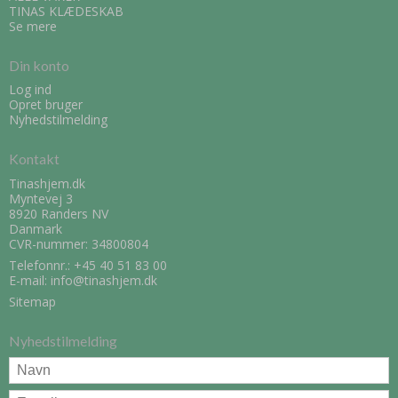
TINAS KLÆDESKAB
Se mere
Din konto
Log ind
Opret bruger
Nyhedstilmelding
Kontakt
Tinashjem.dk
Myntevej 3
8920 Randers NV
Danmark
CVR-nummer: 34800804
Telefonnr.:
+45 40 51 83 00
E-mail
:
info@tinashjem.dk
Sitemap
Nyhedstilmelding