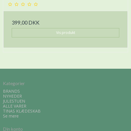
399,00 DKK
Vis produkt
Kategorier
BRANDS
NYHEDER
JULESTUEN
ALLE VARER
TINAS KLÆDESKAB
Se mere
Din konto