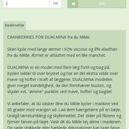
Stk
Køb
Beskrivelse
CRANBERRIES FOR DUALMINA fra du Milde.
Skøn kjole med lange ærmer i 92% viscose og 8% elasthan
fra du Milde. Ærmet er afsluttet med en lille manchet.
DUALMINA er en model med flere læg fortil og bag på.
Kjolen sidder til over brystet og har en del ekstra vidde over
mave og hofter i kraft af læggene. DUALMINA modellen
giver meget kvindelighed, da den fremhæver busten, og
skjuler evt. “ømme” punkter ved mave, hofter og bagdel.
Vi anbefaler, at du vasker dine du Milde kjoler i maskine ved
30 grader med vrangen ud. Lad dem hængetørre på en bøjle.
Undgå tørretumbling og skyllemiddel. Det slider på fibrene og
fjerner farven på tøjet. Vask dit du Milde tøj alene i maskinen.
De søde strikkede eller hæklede dekorationer kan tage farve