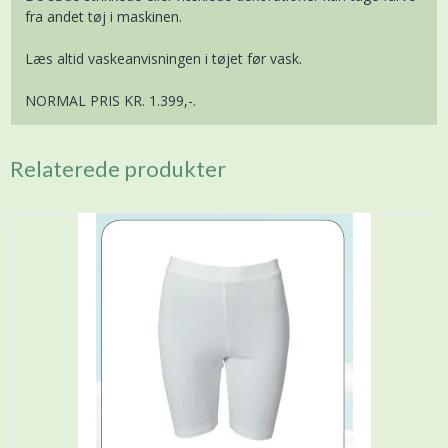
fra andet tøj i maskinen.
Læs altid vaskeanvisningen i tøjet før vask.
NORMAL PRIS KR. 1.399,-.
Relaterede produkter