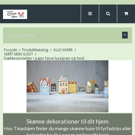
KATEGORIER
Forside
/
Produktkatalog
/
ALLE VARER
/
SMÅT MEN GODT
/
Dækkeservietter i papir farve lysegrøn og hvid
Skønne dekorationer til dit hjem
Hos Tinashjem finder du mange skønne huse til fyrfadslys eller
lyskæder fra Ib Laursen og Speedtsberg