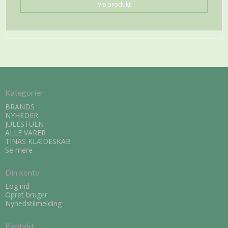
Vis produkt
Kategorier
BRANDS
NYHEDER
JULESTUEN
ALLE VARER
TINAS KLÆDESKAB
Se mere
Din konto
Log ind
Opret bruger
Nyhedstilmelding
Kontakt