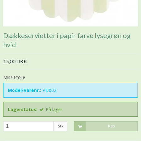
Dækkeservietter i papir farve lysegrøn og
hvid
15,00 DKK
Miss Etoile
Model/Varenr.:
PD002
Lagerstatus:
På lager
Stk
Køb