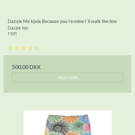
Dazzle Me kjole Because you´re mine I´ll walk the line
Dazzle Me
1101
500,00 DKK
Vis produkt