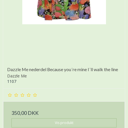
Dazzle Me nederdel Because you´re mine I´ll walk the line
Dazzle Me
1107
350,00 DKK
Vis produkt