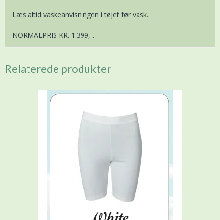
Læs altid vaskeanvisningen i tøjet før vask.
NORMALPRIS KR. 1.399,-.
Relaterede produkter