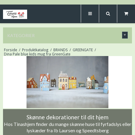
KATEGORIER
Forside
/
Produktkatalog
/
BRANDS
/
GREENGATE
/
Dina Pale blue kids mug fra GreenGate
Skønne dekorationer til dit hjem
Hos Tinashjem finder du mange skønne huse til fyrfadslys eller
lyskæder fra Ib Laursen og Speedtsberg