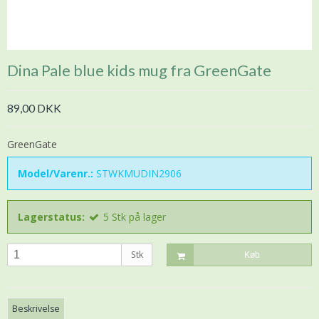
Dina Pale blue kids mug fra GreenGate
89,00 DKK
GreenGate
Model/Varenr.:
STWKMUDIN2906
Lagerstatus:
5
Stk
på lager
Stk
Køb
Beskrivelse