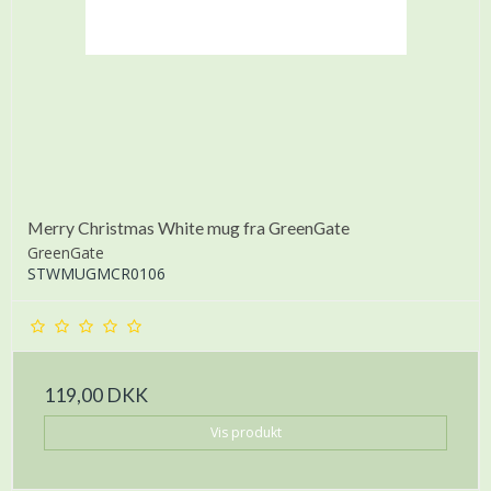
Merry Christmas White mug fra GreenGate
GreenGate
STWMUGMCR0106
119,00 DKK
Vis produkt