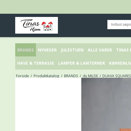
BRANDS
NYHEDER
JULESTUEN
ALLE VARER
TINAS
HAVE & TERRASSE
LAMPER & LANTERNER
KØKKENLI
Forside
/
Produktkatalog
/
BRANDS
/
du MILDE
/
DUAVA SQUARES f