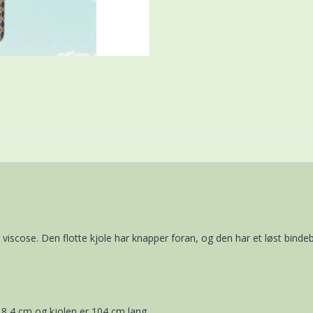
% viscose. Den flotte kjole har knapper foran, og den har et løst bi
8,4 cm og kjolen er 104 cm lang.