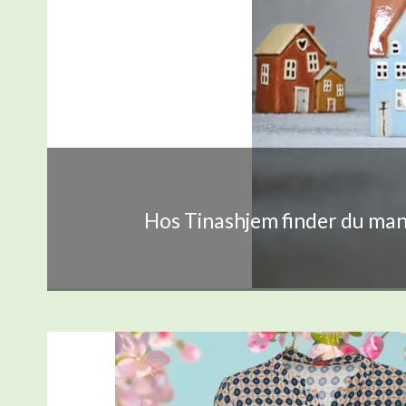
Hos Tinashjem finder du mang