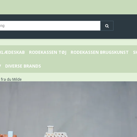
 KLÆDESKAB
RODEKASSEN TØJ
RODEKASSEN BRUGSKUNST
S
V
DIVERSE BRANDS
ra du Milde