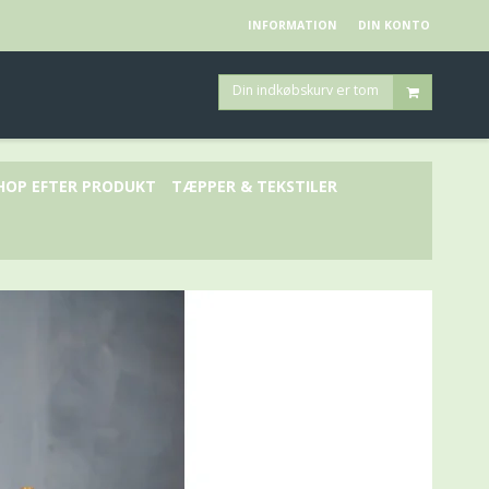
INFORMATION
DIN KONTO
Din indkøbskurv er tom
HOP EFTER PRODUKT
TÆPPER & TEKSTILER