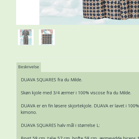
Beskrivelse
DUAVA SQUARES fra du Milde.
Skøn kjole med 3/4 ærmer i 100% viscose fra du Milde.
DUAVA er en fin løsere skjortekjole. DUAVA er lavet i 100
kimono.
DUAVA SQUARES halv mål i størrelse L:
Bryst 58 cm, talje 57 cm, hofte 58 cm, ærmevidde biceps 1