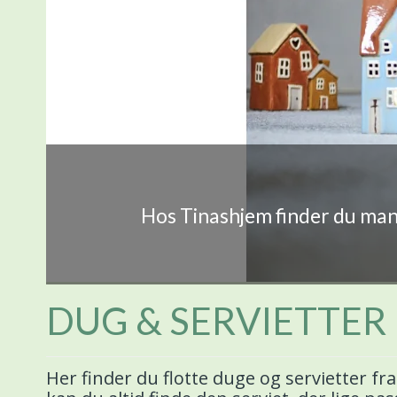
Hos Tinashjem finder du mang
DUG & SERVIETTER
Her finder du flotte duge og servietter f