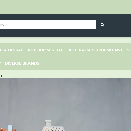
 KLÆDESKAB
RODEKASSEN TØJ
RODEKASSEN BRUGSKUNST
S
V
DIVERSE BRANDS
TTER