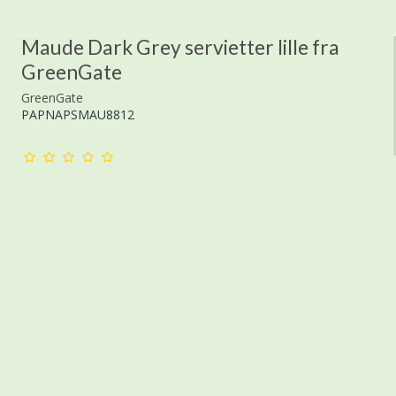
Maude Dark Grey servietter lille fra
GreenGate
GreenGate
PAPNAPSMAU8812