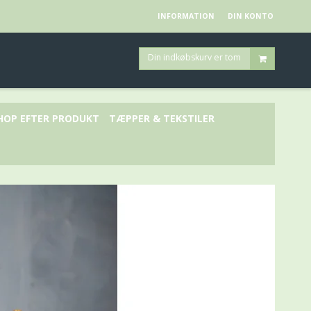
INFORMATION
DIN KONTO
Din indkøbskurv er tom
HOP EFTER PRODUKT
TÆPPER & TEKSTILER