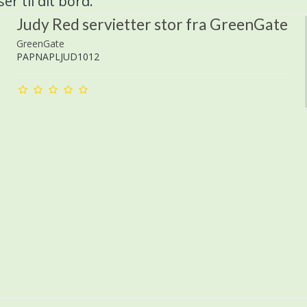
er til dit bord.
Judy Red servietter stor fra GreenGate
GreenGate
PAPNAPLJUD1012