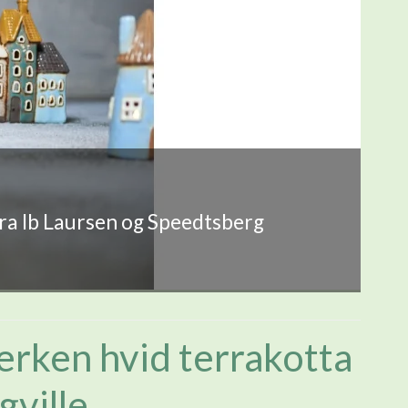
fra Ib Laursen og Speedtsberg
lerken hvid terrakotta
gville