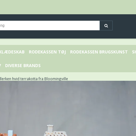
 KLÆDESKAB
RODEKASSEN TØJ
RODEKASSEN BRUGSKUNST
S
V
DIVERSE BRANDS
llerken hvid terrakotta fra Bloomingville