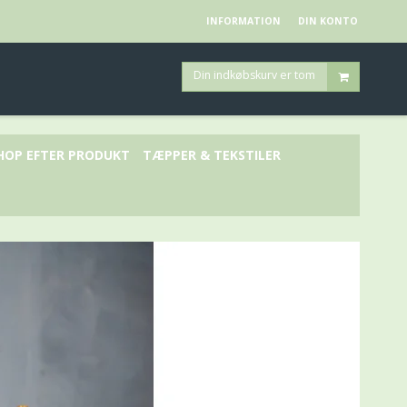
INFORMATION
DIN KONTO
Din indkøbskurv er tom
HOP EFTER PRODUKT
TÆPPER & TEKSTILER