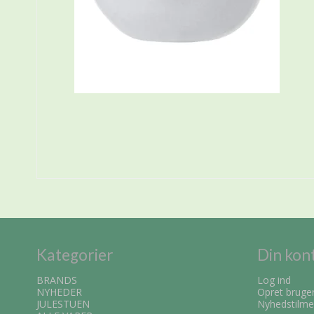
Kategorier
Din kon
BRANDS
Log ind
NYHEDER
Opret bruge
JULESTUEN
Nyhedstilme