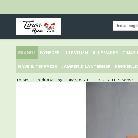
BRANDS
NYHEDER
JULESTUEN
ALLE VARER
TINAS
HAVE & TERRASSE
LAMPER & LANTERNER
KØKKENLI
Forside
/
Produktkatalog
/
BRANDS
/
BLOOMINGVILLE
/
Evelyse ta