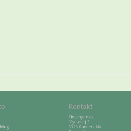
to
Kontakt
Tinashjem.dk
r
Myntevej 3
lding
8920 Randers NV