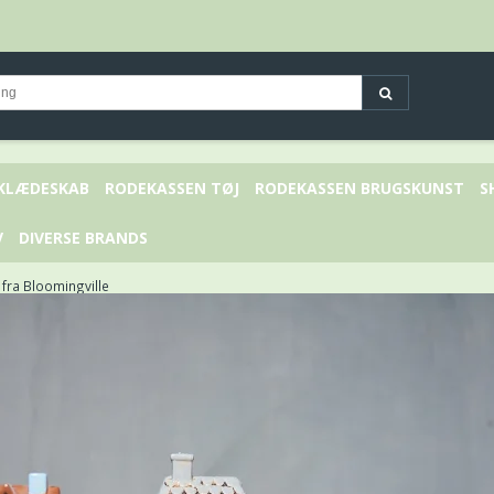
 KLÆDESKAB
RODEKASSEN TØJ
RODEKASSEN BRUGSKUNST
S
V
DIVERSE BRANDS
 fra Bloomingville