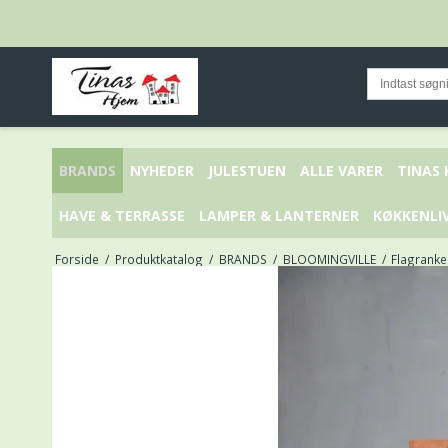
BRANDS
NYHEDER
JULESTUEN
ALLE VARER
TINAS
HAVE & TERRASSE
LAMPER & LANTERNER
KØKKENLI
Forside
/
Produktkatalog
/
BRANDS
/
BLOOMINGVILLE
/
Flagranke