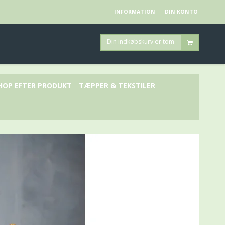
INFORMATION
DIN KONTO
Din indkøbskurv er tom
HOP EFTER PRODUKT
TÆPPER & TEKSTILER