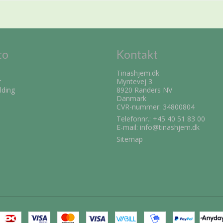
to
Kontakt
Tinashjem.dk
r
Myntevej 3
lding
8920 Randers NV
Danmark
CVR-nummer: 34800804
Telefonnr.:
+45 40 51 83 00
E-mail
:
info@tinashjem.dk
Sitemap