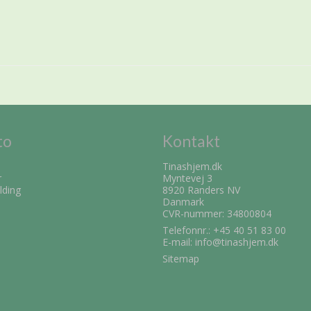
to
Kontakt
Tinashjem.dk
r
Myntevej 3
lding
8920 Randers NV
Danmark
CVR-nummer: 34800804
Telefonnr.:
+45 40 51 83 00
E-mail
:
info@tinashjem.dk
Sitemap