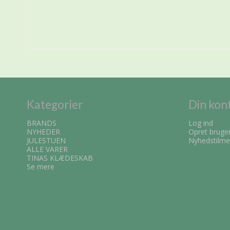
Kategorier
Din kon
BRANDS
Log ind
NYHEDER
Opret bruge
JULESTUEN
Nyhedstilme
ALLE VARER
TINAS KLÆDESKAB
Se mere