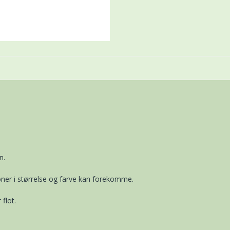
n.
ner i størrelse og farve kan forekomme.
flot.