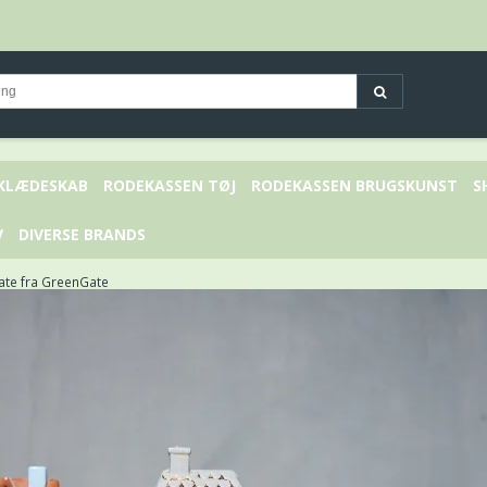
 KLÆDESKAB
RODEKASSEN TØJ
RODEKASSEN BRUGSKUNST
S
V
DIVERSE BRANDS
late fra GreenGate