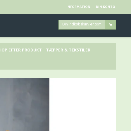
INFORMATION
DIN KONTO
Din indkøbskurv er tom
HOP EFTER PRODUKT
TÆPPER & TEKSTILER