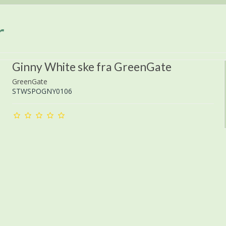
r
Ginny White ske fra GreenGate
GreenGate
STWSPOGNY0106