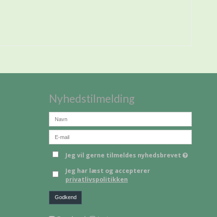
Nyhedstilmelding
Jeg vil gerne tilmeldes nyhedsbrevet
Jeg har læst og accepterer
privatlivspolitikken
Godkend