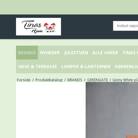
BRANDS
NYHEDER
JULESTUEN
ALLE VARER
TINAS
HAVE & TERRASSE
LAMPER & LANTERNER
KØKKENLI
Forside
/
Produktkatalog
/
BRANDS
/
GREENGATE
/
Ginny White p