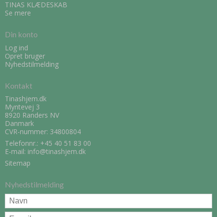
TINAS KLÆDESKAB
Se mere
Din konto
Log ind
Opret bruger
Nyhedstilmelding
Kontakt
Tinashjem.dk
Myntevej 3
8920 Randers NV
Danmark
CVR-nummer: 34800804
Telefonnr.:
+45 40 51 83 00
E-mail
:
info@tinashjem.dk
Sitemap
Nyhedstilmelding