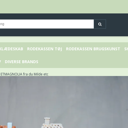
 KLÆDESKAB
RODEKASSEN TØJ
RODEKASSEN BRUGSKUNST
S
V
DIVERSE BRANDS
ETMAGNOLIA fra du Milde etc