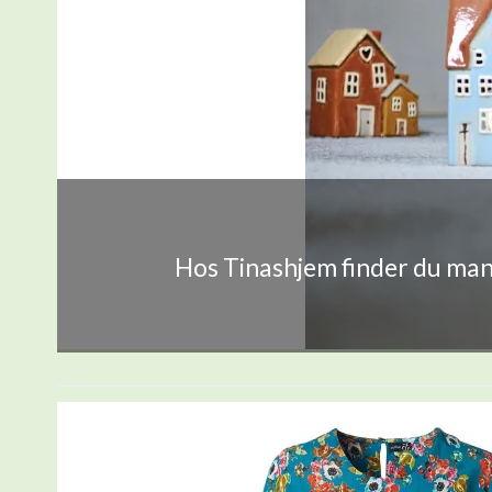
Hos Tinashjem finder du mang