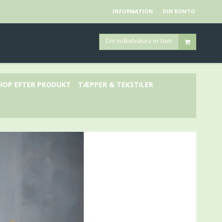
INFORMATION
DIN KONTO
Din indkøbskurv er tom
HOP EFTER PRODUKT
TÆPPER & TEKSTILER