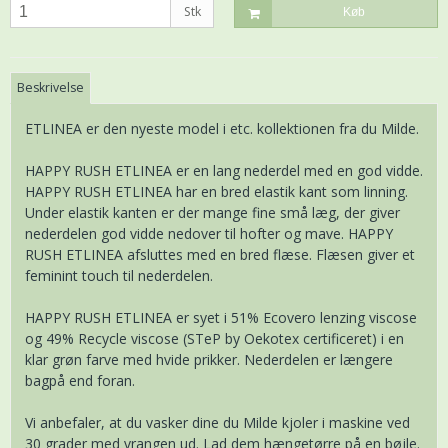
Stk
Køb
Beskrivelse
ETLINEA er den nyeste model i etc. kollektionen fra du Milde.
HAPPY RUSH ETLINEA er en lang nederdel med en god vidde.
HAPPY RUSH ETLINEA har en bred elastik kant som linning.
Under elastik kanten er der mange fine små læg, der giver
nederdelen god vidde nedover til hofter og mave. HAPPY
RUSH ETLINEA afsluttes med en bred flæse. Flæsen giver et
feminint touch til nederdelen.
HAPPY RUSH ETLINEA er syet i 51% Ecovero lenzing viscose
og 49% Recycle viscose (STeP by Oekotex certificeret) i en
klar grøn farve med hvide prikker. Nederdelen er længere
bagpå end foran.
Vi anbefaler, at du vasker dine du Milde kjoler i maskine ved
30 grader med vrangen ud. Lad dem hængetørre på en bøjle.