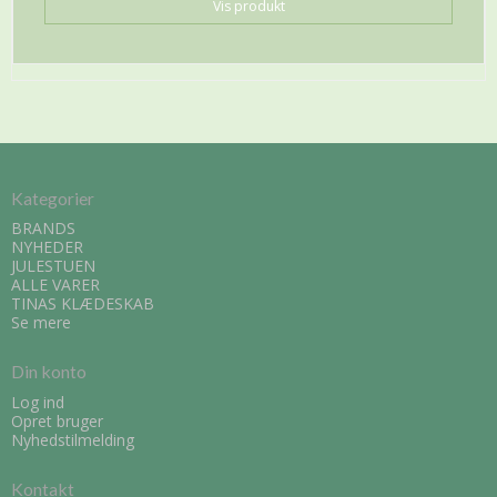
Vis produkt
Kategorier
BRANDS
NYHEDER
JULESTUEN
ALLE VARER
TINAS KLÆDESKAB
Se mere
Din konto
Log ind
Opret bruger
Nyhedstilmelding
Kontakt