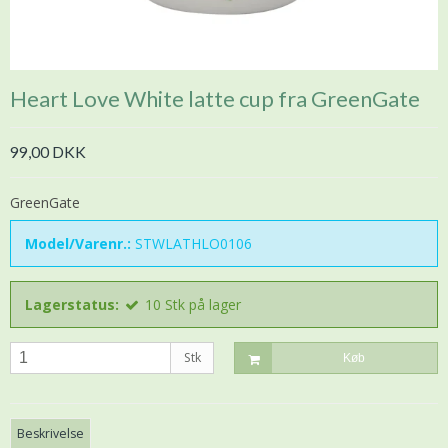
Heart Love White latte cup fra GreenGate
99,00 DKK
GreenGate
Model/Varenr.:
STWLATHLO0106
Lagerstatus:
10
Stk
på lager
Stk
Køb
Beskrivelse