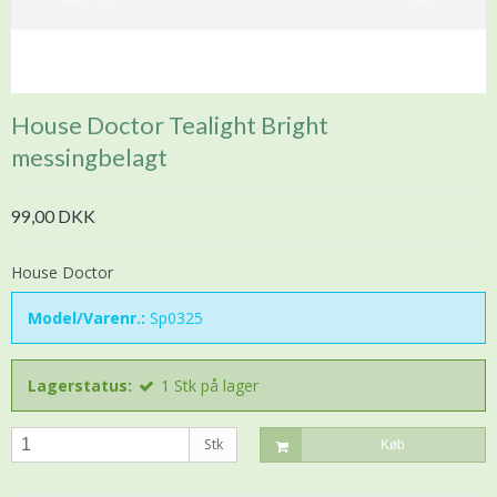
House Doctor Tealight Bright
messingbelagt
99,00 DKK
House Doctor
Model/Varenr.:
Sp0325
Lagerstatus:
1
Stk
på lager
Stk
Køb