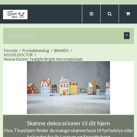
KATEGORIER
Forside
/
Produktkatalog
/
BRANDS
/
HOUSE DOCTOR
/
House Doctor Tealight Bright messingbelagt
Skønne dekorationer til dit hjem
Hos Tinashjem finder du mange skønne huse til fyrfadslys eller
lyskæder fra Ib Laursen og Speedtsberg