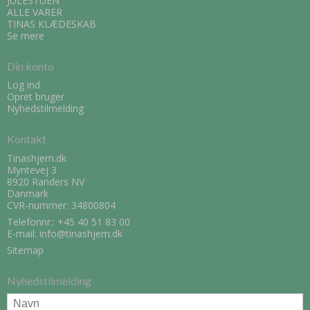
JULESTUEN
ALLE VARER
TINAS KLÆDESKAB
Se mere
Din konto
Log ind
Opret bruger
Nyhedstilmelding
Kontakt
Tinashjem.dk
Myntevej 3
8920 Randers NV
Danmark
CVR-nummer: 34800804
Telefonnr.:
+45 40 51 83 00
E-mail
:
info@tinashjem.dk
Sitemap
Nyhedstilmelding