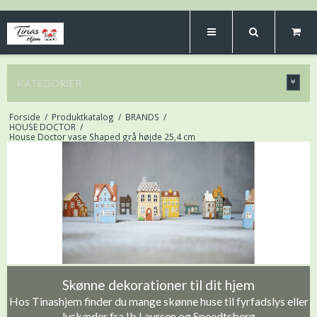
KATEGORIER
Forside
/
Produktkatalog
/
BRANDS
/
HOUSE DOCTOR
/
House Doctor vase Shaped grå højde 25,4 cm
Skønne dekorationer til dit hjem
Hos Tinashjem finder du mange skønne huse til fyrfadslys eller
lyskæder fra Ib Laursen og Speedtsberg