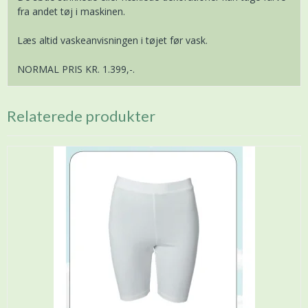
fra andet tøj i maskinen.
Læs altid vaskeanvisningen i tøjet før vask.
NORMAL PRIS KR. 1.399,-.
Relaterede produkter