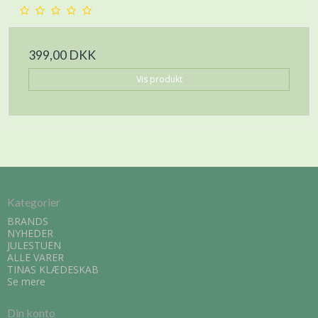
399,00 DKK
Vis produkt
Kategorier
BRANDS
NYHEDER
JULESTUEN
ALLE VARER
TINAS KLÆDESKAB
Se mere
Din konto