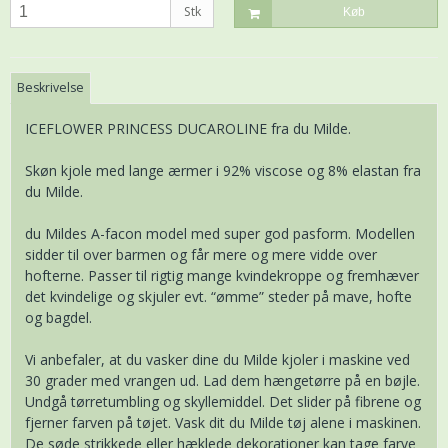
Stk
Køb
Beskrivelse
ICEFLOWER PRINCESS DUCAROLINE fra du Milde.
Skøn kjole med lange ærmer i 92% viscose og 8% elastan fra
du Milde.
du Mildes A-facon model med super god pasform. Modellen
sidder til over barmen og får mere og mere vidde over
hofterne. Passer til rigtig mange kvindekroppe og fremhæver
det kvindelige og skjuler evt. “ømme” steder på mave, hofte
og bagdel.
Vi anbefaler, at du vasker dine du Milde kjoler i maskine ved
30 grader med vrangen ud. Lad dem hængetørre på en bøjle.
Undgå tørretumbling og skyllemiddel. Det slider på fibrene og
fjerner farven på tøjet. Vask dit du Milde tøj alene i maskinen.
De søde strikkede eller hæklede dekorationer kan tage farve