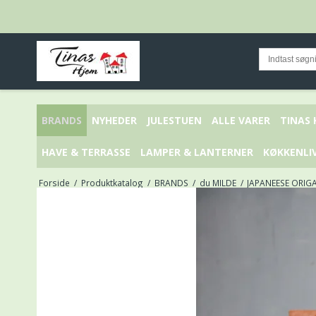
BRANDS
NYHEDER
JULESTUEN
ALLE VARER
TINAS
HAVE & TERRASSE
LAMPER & LANTERNER
KØKKENLI
Forside
/
Produktkatalog
/
BRANDS
/
du MILDE
/
JAPANEESE ORIGA