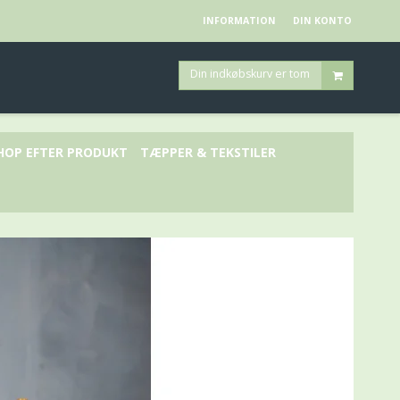
INFORMATION
DIN KONTO
Din indkøbskurv er tom
HOP EFTER PRODUKT
TÆPPER & TEKSTILER