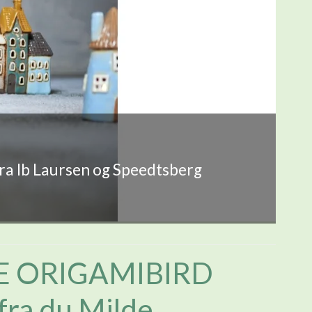
fra Ib Laursen og Speedtsberg
E ORIGAMIBIRD
ra du Milde