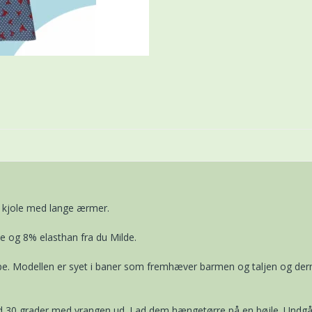
kjole med lange ærmer.
og 8% elasthan fra du Milde.
pe. Modellen er syet i baner som fremhæver barmen og taljen og dern
ved 30 grader med vrangen ud. Lad dem hængetørre på en bøjle. Undgå 