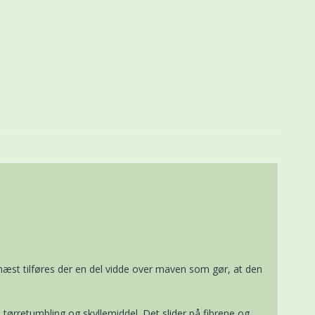
æst tilføres der en del vidde over maven som gør, at den
tørretumbling og skyllemiddel. Det slider på fibrene og