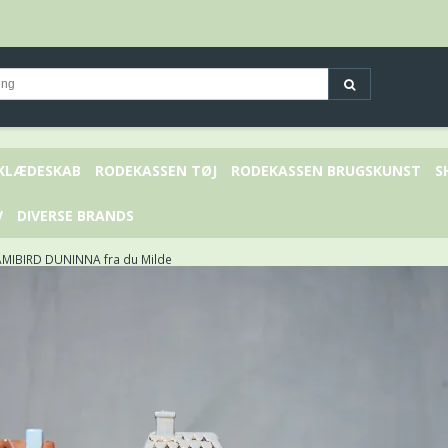
 KLÆDESKAB
RODEKASSEN TØJ
RODEKASSEN BRUGSKUNST
S
V
DIVERSE BRANDS
MIBIRD DUNINNA fra du Milde