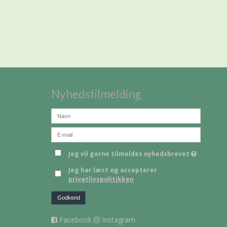
Nyhedstilmelding
Jeg vil gerne tilmeldes nyhedsbrevet
Jeg har læst og accepterer
privatlivspolitikken
Godkend
Facebook
Instagram