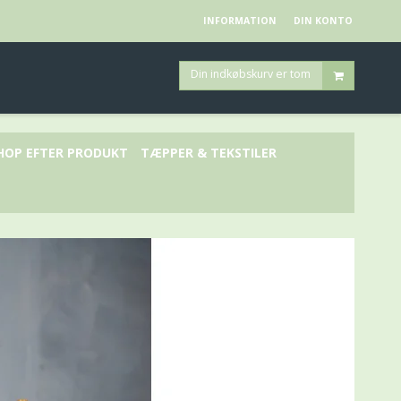
INFORMATION
DIN KONTO
Din indkøbskurv er tom
HOP EFTER PRODUKT
TÆPPER & TEKSTILER