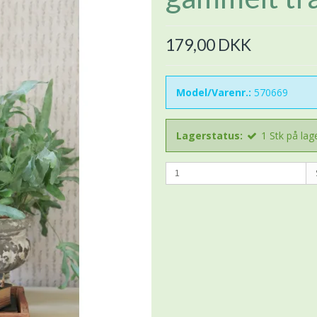
179,00 DKK
Model/Varenr.:
570669
Lagerstatus:
1
Stk
på lag