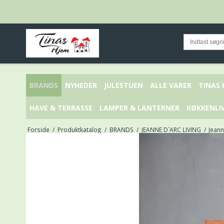
BRANDS
NYHEDER
JULESTUEN
ALLE VARER
TINAS
HAVE & TERRASSE
LAMPER & LANTERNER
KØKKENLI
Forside
/
Produktkatalog
/
BRANDS
/
JEANNE D´ARC LIVING
/
Jeann