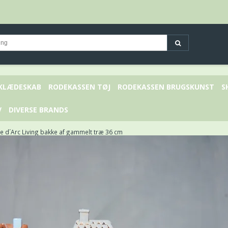
 KLÆDESKAB
RODEKASSEN TØJ
RODEKASSEN BRUGSKUNST
S
V
DIVERSE BRANDS
e d´Arc Living bakke af gammelt træ 36 cm