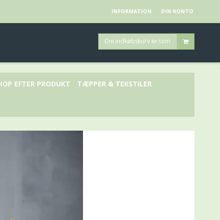
INFORMATION
DIN KONTO
Din indkøbskurv er tom
HOP EFTER PRODUKT
TÆPPER & TEKSTILER