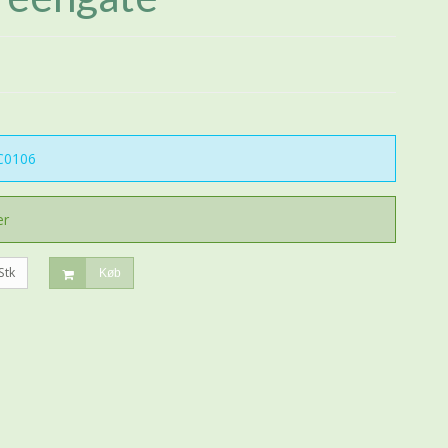
C0106
er
Stk
Køb