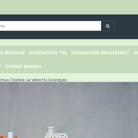
 KLÆDESKAB
RODEKASSEN TØJ
RODEKASSEN BRUGSKUNST
S
V
DIVERSE BRANDS
stmas Charline car white fra Greengate