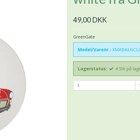
49,00 DKK
GreenGate
Model/Varenr.:
XMABALGCL
Lagerstatus:
4
Stk
på lag