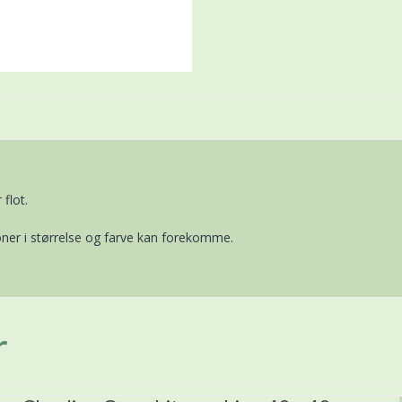
flot.
ner i størrelse og farve kan forekomme.
r