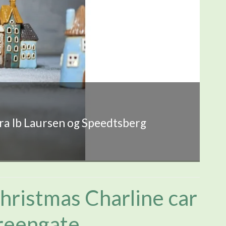
fra Ib Laursen og Speedtsberg
hristmas Charline car
Greengate