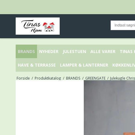
BRANDS
NYHEDER
JULESTUEN
ALLE VARER
TINAS
HAVE & TERRASSE
LAMPER & LANTERNER
KØKKENLI
Forside
/
Produktkatalog
/
BRANDS
/
GREENGATE
/
Julekugle Chri