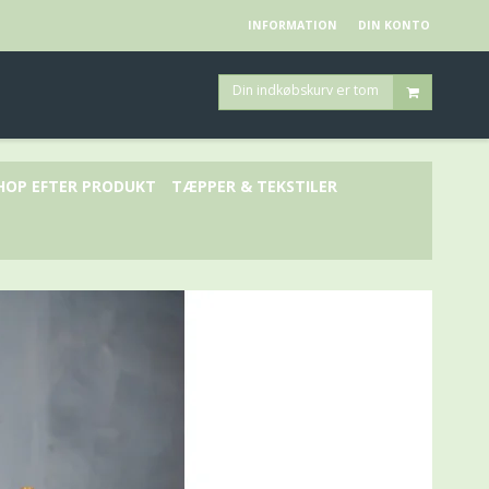
INFORMATION
DIN KONTO
Din indkøbskurv er tom
HOP EFTER PRODUKT
TÆPPER & TEKSTILER