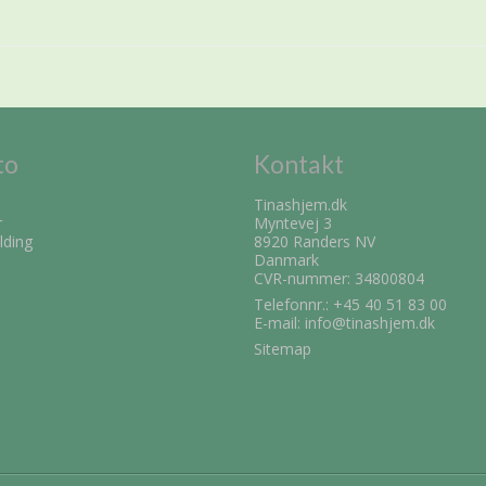
to
Kontakt
Tinashjem.dk
r
Myntevej 3
lding
8920 Randers NV
Danmark
CVR-nummer: 34800804
Telefonnr.:
+45 40 51 83 00
E-mail
:
info@tinashjem.dk
Sitemap