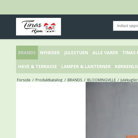
BRANDS
NYHEDER
JULESTUEN
ALLE VARER
TINAS
HAVE & TERRASSE
LAMPER & LANTERNER
KØKKENLI
Forside
/
Produktkatalog
/
BRANDS
/
BLOOMINGVILLE
/
Julekugler