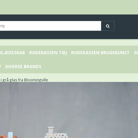
 KLÆDESKAB
RODEKASSEN TØJ
RODEKASSEN BRUGSKUNST
S
V
DIVERSE BRANDS
 i grå glas fra Bloomingville