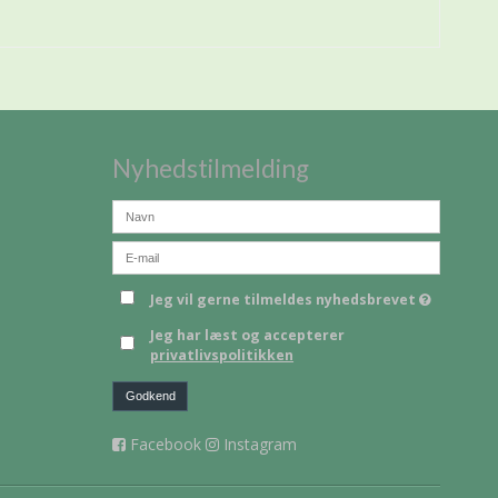
Nyhedstilmelding
Jeg vil gerne tilmeldes nyhedsbrevet
Jeg har læst og accepterer
privatlivspolitikken
Godkend
Facebook
Instagram