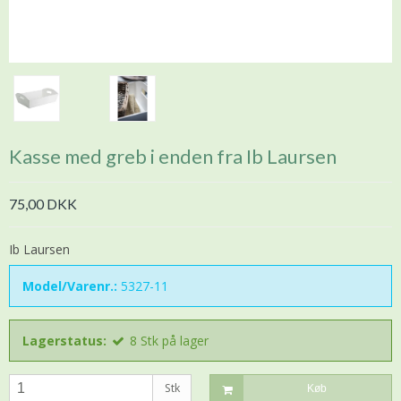
Kasse med greb i enden fra Ib Laursen
75,00 DKK
Ib Laursen
Model/Varenr.:
5327-11
Lagerstatus:
8
Stk
på lager
Stk
Køb