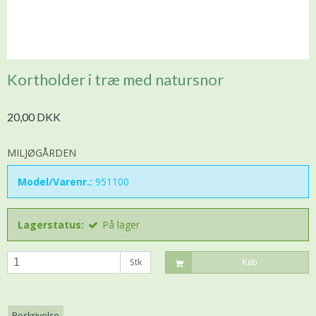
Kortholder i træ med natursnor
20,00 DKK
MILJØGÅRDEN
Model/Varenr.:
951100
Lagerstatus:
På lager
Stk
Køb
Beskrivelse