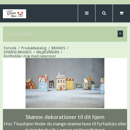
KATEGORIER
Forside
/
Produktkatalog
/
BRANDS
/
DIVERSE BRANDS
/
MILJØGÅRDEN
/
Kortholder i træ med natursnor
Skønne dekorationer til dit hjem
Hos Tinashjem finder du mange skønne huse til fyrfadslys eller
lyskæder fra Ib Laursen og Speedtsberg