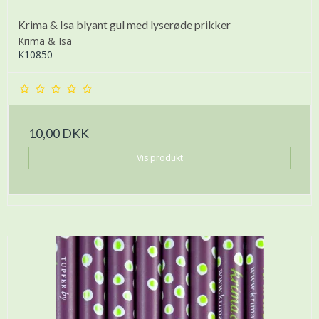
Krima & Isa blyant gul med lyserøde prikker
Krima & Isa
K10850
10,00 DKK
Vis produkt