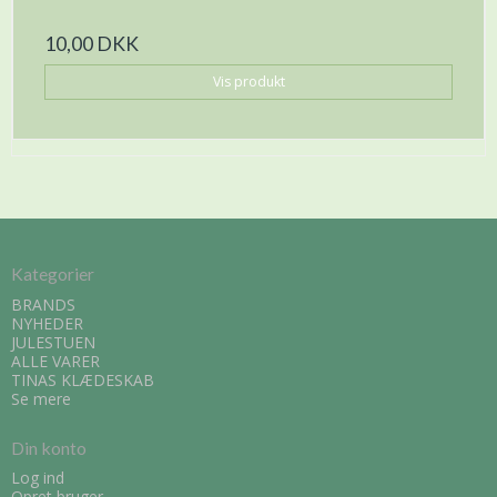
10,00 DKK
Vis produkt
Kategorier
BRANDS
NYHEDER
JULESTUEN
ALLE VARER
TINAS KLÆDESKAB
Se mere
Din konto
Log ind
Opret bruger