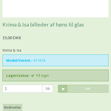
Krima & Isa billeder af høns til glas
15,00 DKK
Krima & Isa
Model/Varenr.:
K11016
Lagerstatus:
På lager
Stk
Køb
Beskrivelse