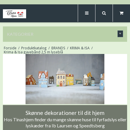
KATEGORIER
Forside
/
Produktkatalog
/
BRANDS
/
KRIMA & ISA
/
Krima & Isa gavebånd 2,5 m lyseblå
Skønne dekorationer til dit hjem
Hos Tinashjem finder du mange skønne huse til fyrfadslys eller
lyskæder fra Ib Laursen og Speedtsberg