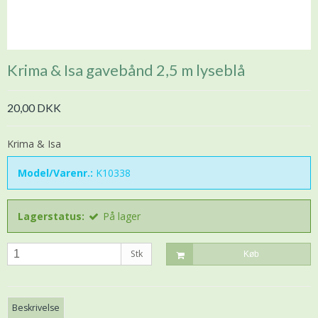
Krima & Isa gavebånd 2,5 m lyseblå
20,00 DKK
Krima & Isa
Model/Varenr.:
K10338
Lagerstatus:
På lager
Stk
Køb
Beskrivelse