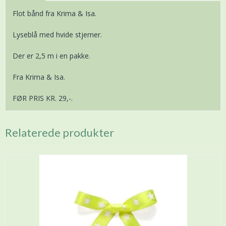
Flot bånd fra Krima & Isa.
Lyseblå med hvide stjerner.
Der er 2,5 m i en pakke.
Fra Krima & Isa.
FØR PRIS KR. 29,-.
Relaterede produkter