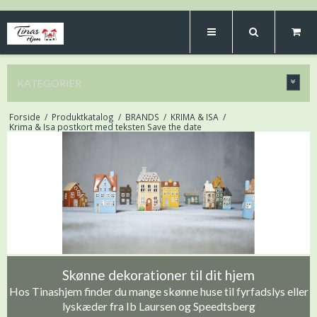
KATEGORIER
Forside
/
Produktkatalog
/
BRANDS
/
KRIMA & ISA
/
Krima & Isa postkort med teksten Save the date
Skønne dekorationer til dit hjem
Hos Tinashjem finder du mange skønne huse til fyrfadslys eller
lyskæder fra Ib Laursen og Speedtsberg