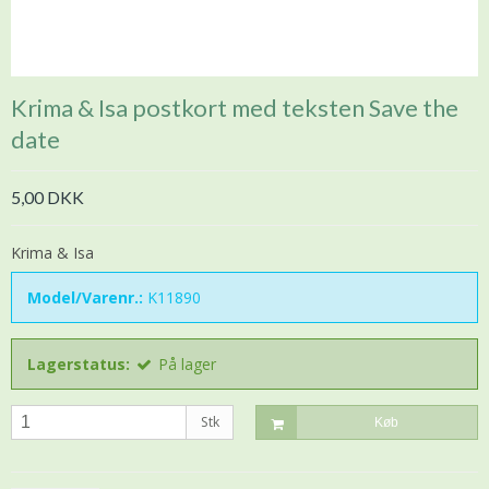
Krima & Isa postkort med teksten Save the
date
5,00 DKK
Krima & Isa
Model/Varenr.:
K11890
Lagerstatus:
På lager
Stk
Køb