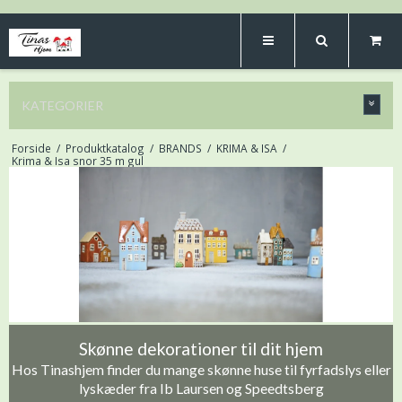
KATEGORIER
Forside
/
Produktkatalog
/
BRANDS
/
KRIMA & ISA
/
Krima & Isa snor 35 m gul
Skønne dekorationer til dit hjem
Hos Tinashjem finder du mange skønne huse til fyrfadslys eller
lyskæder fra Ib Laursen og Speedtsberg