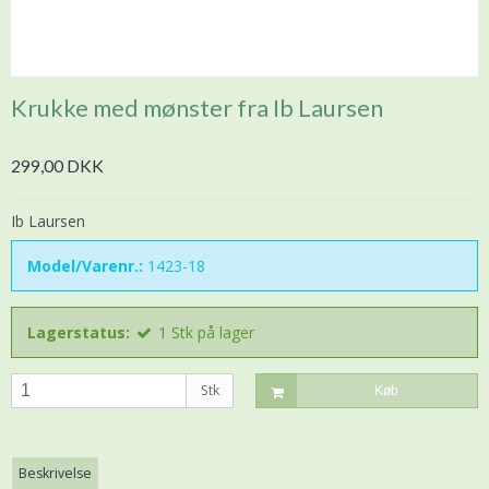
Krukke med mønster fra Ib Laursen
299,00 DKK
Ib Laursen
Model/Varenr.:
1423-18
Lagerstatus:
1
Stk
på lager
Stk
Køb
Beskrivelse