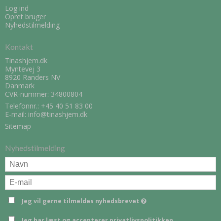
Log ind
Opret bruger
Nyhedstilmelding
Kontakt
Tinashjem.dk
Myntevej 3
8920 Randers NV
Danmark
CVR-nummer: 34800804
Telefonnr.:
+45 40 51 83 00
E-mail
:
info@tinashjem.dk
Sitemap
Nyhedstilmelding
Jeg vil gerne tilmeldes nyhedsbrevet
Jeg har læst og accepterer
privatlivspolitikken