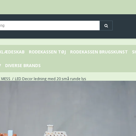
 KLÆDESKAB
RODEKASSEN TØJ
RODEKASSEN BRUGSKUNST
S
V
DIVERSE BRANDS
E MESS
/
LED Decor ledning med 20 små runde lys