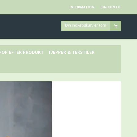
INFORMATION
DIN KONTO
Din indkøbskurv er tom
HOP EFTER PRODUKT
TÆPPER & TEKSTILER