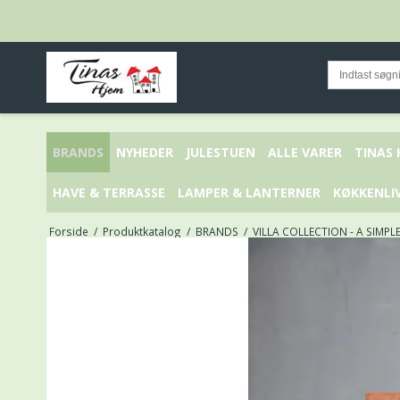
BRANDS
NYHEDER
JULESTUEN
ALLE VARER
TINAS
HAVE & TERRASSE
LAMPER & LANTERNER
KØKKENLI
Forside
/
Produktkatalog
/
BRANDS
/
VILLA COLLECTION - A SIMPL