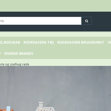
 KLÆDESKAB
RODEKASSEN TØJ
RODEKASSEN BRUGSKUNST
S
V
DIVERSE BRANDS
jerte og snefnug røde