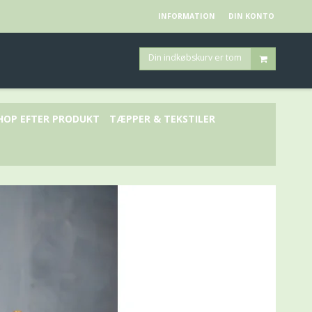
INFORMATION
DIN KONTO
Din indkøbskurv er tom
HOP EFTER PRODUKT
TÆPPER & TEKSTILER