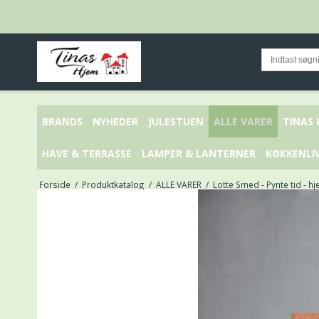
BRANDS
NYHEDER
JULESTUEN
ALLE VARER
TINAS
HAVE & TERRASSE
LAMPER & LANTERNER
KØKKENLI
Forside
/
Produktkatalog
/
ALLE VARER
/
Lotte Smed - Pynte tid - h