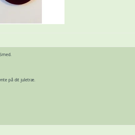
 Smed.
nte på dit juletræ.