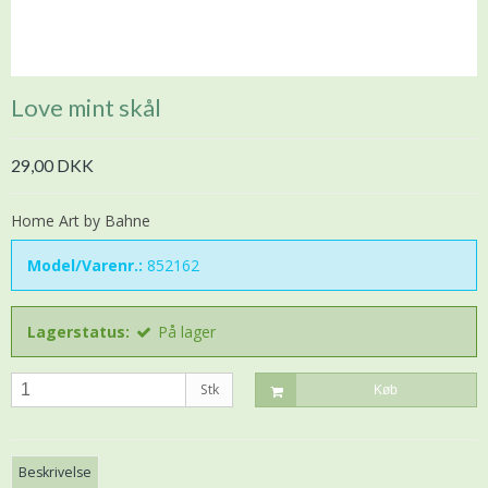
Love mint skål
29,00 DKK
Home Art by Bahne
Model/Varenr.:
852162
Lagerstatus:
På lager
Stk
Køb
Beskrivelse