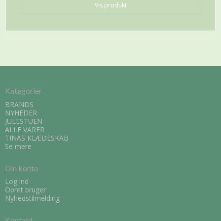
Vis produkt
Kategorier
BRANDS
NYHEDER
JULESTUEN
ALLE VARER
TINAS KLÆDESKAB
Se mere
Din konto
Log ind
Opret bruger
Nyhedstilmelding
Kontakt