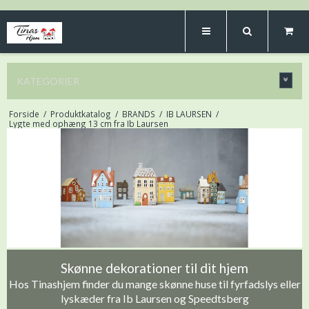
KATEGORIER
Forside
/
Produktkatalog
/
BRANDS
/
IB LAURSEN
/
Lygte med ophæng 13 cm fra Ib Laursen
Skønne dekorationer til dit hjem
Hos Tinashjem finder du mange skønne huse til fyrfadslys eller
lyskæder fra Ib Laursen og Speedtsberg