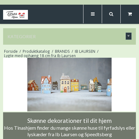
KATEGORIER
Forside
/
Produktkatalog
/
BRANDS
/
IB LAURSEN
/
Lygte med ophæng 18 cm fra Ib Laursen
Skønne dekorationer til dit hjem
Hos Tinashjem finder du mange skønne huse til fyrfadslys eller
lyskæder fra Ib Laursen og Speedtsberg