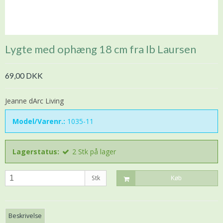
Lygte med ophæng 18 cm fra Ib Laursen
69,00 DKK
Jeanne dArc Living
Model/Varenr.:
1035-11
Lagerstatus:
2
Stk
på lager
Stk
Køb
Beskrivelse