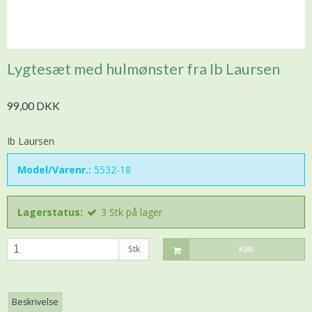
Lygtesæt med hulmønster fra Ib Laursen
99,00 DKK
Ib Laursen
Model/Varenr.:
5532-18
Lagerstatus:
3
Stk
på lager
Stk
Køb
Beskrivelse