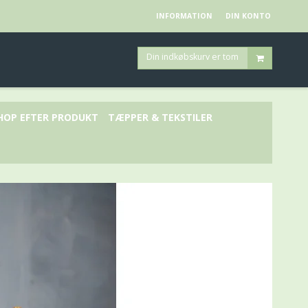
INFORMATION
DIN KONTO
Din indkøbskurv er tom
HOP EFTER PRODUKT
TÆPPER & TEKSTILER