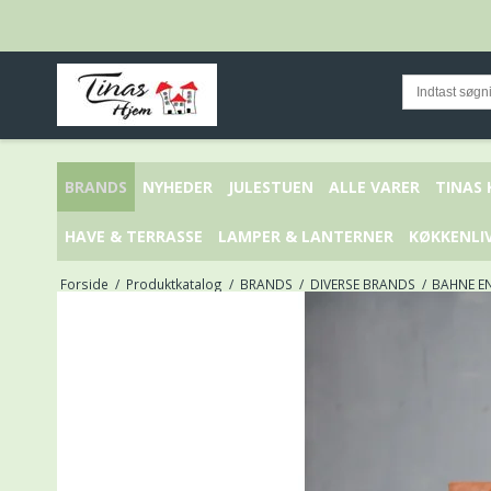
BRANDS
NYHEDER
JULESTUEN
ALLE VARER
TINAS
HAVE & TERRASSE
LAMPER & LANTERNER
KØKKENLI
Forside
/
Produktkatalog
/
BRANDS
/
DIVERSE BRANDS
/
BAHNE E