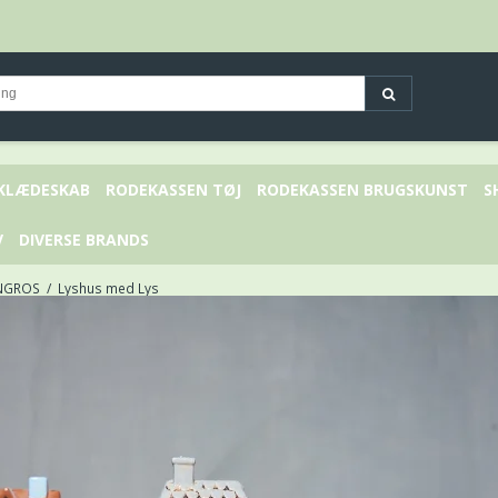
 KLÆDESKAB
RODEKASSEN TØJ
RODEKASSEN BRUGSKUNST
S
V
DIVERSE BRANDS
NGROS
/
Lyshus med Lys